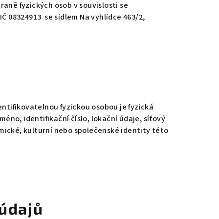
aně fyzických osob v souvislosti se
. IČ 08324913 se sídlem Na vyhlídce 463/2,
entifikovatelnou fyzickou osobou je fyzická
éno, identifikační číslo, lokační údaje, síťový
omické, kulturní nebo společenské identity této
 údajů