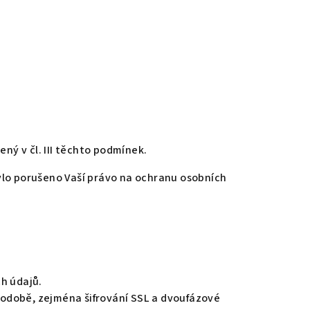
ý v čl. III těchto podmínek.
ylo porušeno Vaší právo na ochranu osobních
h údajů.
 podobě, zejména šifrování SSL a dvoufázové