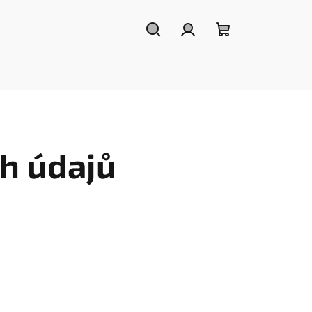
Hledat
Přihlášení
Nákupní
košík
h údajů