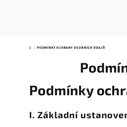
Přejít
na
obsah
/
PODMÍNKY OCHRANY OSOBNÍCH ÚDAJŮ
DOMŮ
Podmín
Podmínky ochr
I. Základní ustanove