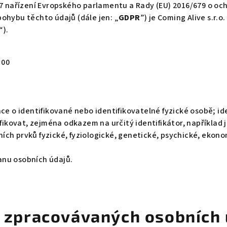
7 nařízení Evropského parlamentu a Rady (EU) 2016/679 o ochr
ohybu těchto údajů (dále jen: „
GDPR
”) je Coming Alive s.r.o
“).
0 00
ce o identifikované nebo identifikovatelné fyzické osobě; id
fikovat, zejména odkazem na určitý identifikátor, například jm
tních prvků fyzické, fyziologické, genetické, psychické, ekon
nu osobních údajů.
e zpracovávaných osobních