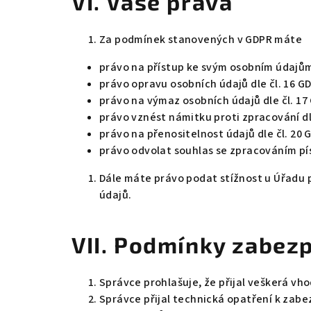
VI.
Vaše práva
Za podmínek stanovených v GDPR máte
právo na přístup ke svým osobním údajům 
právo opravu osobních údajů dle čl. 16 G
právo na výmaz osobních údajů dle čl. 17
právo vznést námitku proti zpracování dl
právo na přenositelnost údajů dle čl. 20 
právo odvolat souhlas se zpracováním pí
Dále máte právo podat stížnost u Úřadu 
údajů.
VII.
Podmínky zabezp
Správce prohlašuje, že přijal veškerá vh
Správce přijal technická opatření k zabe