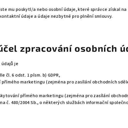
ste mu poskytl/a nebo osobní údaje, které správce získal na 
kontaktní údaje a údaje nezbytné pro plnění smlouvy.
účel zpracování osobních ú
údajů je
 čl. 6 odst. 1 písm. b) GDPR,
římého marketingu (zejména pro zasílání obchodních sdělení 
kytování přímého marketingu (zejména pro zasílání obchodníc
kona č. 480/2004 Sb., o některých službách informační společn