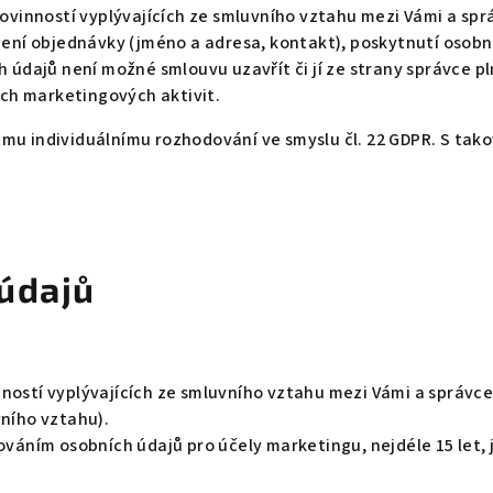
povinností vyplývajících ze smluvního vztahu mezi Vámi a sp
ízení objednávky (jméno a adresa, kontakt), poskytnutí oso
 údajů není možné smlouvu uzavřít či jí ze strany správce pl
ích marketingových aktivit.
mu individuálnímu rozhodování ve smyslu čl. 22 GDPR. S tako
údajů
ností vyplývajících ze smluvního vztahu mezi Vámi a správc
vního vztahu).
ováním osobních údajů pro účely marketingu, nejdéle 15 let,