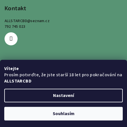
Kontakt
ALLSTARCBD
@
seznam.cz
792 745 023
Přijímáme online platby
Vítejte
Prosím potvrďte, že jste starší 18 let pro pokračování na
ALLSTARCBD
Nastavení
Copyright 2026
COMING ALIVE s.r.o.
. Všechna práva vyhrazena.
Souhlasím
Vytvořil Shoptet
Používáme
ověření věku Adulto